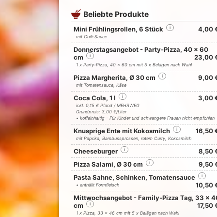
Beliebte Produkte
Mini Frühlingsrollen, 6 Stück
i
4,00 
mit Chili-Sauce
Donnerstagsangebot - Party-Pizza, 40 x 60
cm
i
23,00 
1 x Party-Pizza, 40 x 60 cm mit 5 x Belägen nach Wahl
Pizza Margherita, Ø 30 cm
i
9,00 
mit Tomatensauce, Käse
Coca Cola, 1 l
i
3,00 
inkl. 0,15 € Pfand / MEHRWEG
Grundpreis: 3,00 €/Liter
• koffeinhaltig - Für Kinder und schwangere Frauen nicht empfohlen
Knusprige Ente mit Kokosmilch
i
16,50 
mit Paprika, Bambussprossen, rotem Curry, Kokosmilch
Cheeseburger
i
8,50 
Pizza Salami, Ø 30 cm
i
9,50 
Pasta Sahne, Schinken, Tomatensauce
i
10,50 
• enthällt Formfleisch
Mittwochsangebot - Family-Pizza Tag, 33 x 4
cm
i
17,50 
1 x Pizza, 33 x 46 cm mit 5 x Belägen nach Wahl