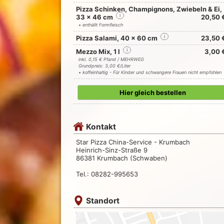
Pizza Schinken, Champignons, Zwiebeln & Ei,
33 x 46 cm
i
20,50 
• enthällt Formfleisch
Pizza Salami, 40 x 60 cm
i
23,50 
Mezzo Mix, 1 l
i
3,00 
inkl. 0,15 € Pfand / MEHRWEG
Grundpreis: 3,00 €/Liter
• koffeinhaltig - Für Kinder und schwangere Frauen nicht empfohlen
Hier gleich bestellen
Kontakt
Star Pizza China-Service - Krumbach
Heinrich-Sinz-Straße 9
86381 Krumbach (Schwaben)
Tel.: 08282-995653
Standort