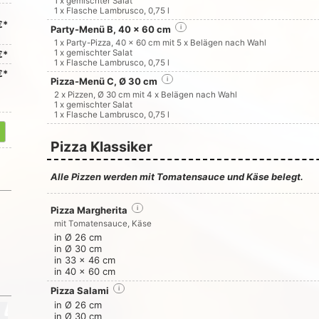
1 x gemischter Salat
1 x Flasche Lambrusco, 0,75 l
€*
Party-Menü B, 40 x 60 cm
i
1 x Party-Pizza, 40 x 60 cm mit 5 x Belägen nach Wahl
1 x gemischter Salat
€*
1 x Flasche Lambrusco, 0,75 l
€*
Pizza-Menü C, Ø 30 cm
i
2 x Pizzen, Ø 30 cm mit 4 x Belägen nach Wahl
1 x gemischter Salat
1 x Flasche Lambrusco, 0,75 l
Pizza Klassiker
Alle Pizzen werden mit Tomatensauce und Käse belegt.
Pizza Margherita
i
mit Tomatensauce, Käse
in Ø 26 cm
in Ø 30 cm
in 33 x 46 cm
in 40 x 60 cm
Pizza Salami
i
in Ø 26 cm
in Ø 30 cm